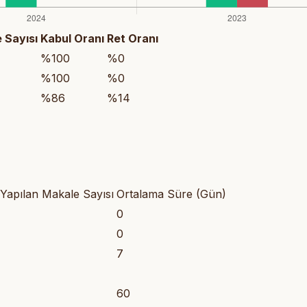
 Sayısı
Kabul Oranı
Ret Oranı
%100
%0
%100
%0
%86
%14
Yapılan Makale Sayısı
Ortalama Süre (Gün)
0
0
7
60