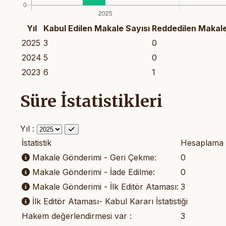
Yıl
Kabul Edilen Makale Sayısı
Reddedilen Makale
2025
3
0
2024
5
0
2023
6
1
Süre İstatistikleri
Yıl :
İstatistik
Hesaplama 
Makale Gönderimi - Geri Çekme:
0
Makale Gönderimi - İade Edilme:
0
Makale Gönderimi - İlk Editör Ataması:
3
İlk Editör Ataması- Kabul Kararı İstatistiği
Hakem değerlendirmesi var :
3