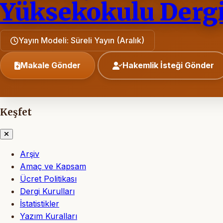
Yüksekokulu Dergi
Yayın Modeli: Süreli Yayın (Aralık)
Makale Gönder
Hakemlik İsteği Gönder
Keşfet
Arşiv
Amaç ve Kapsam
Ücret Politikası
Dergi Kurulları
İstatistikler
Yazım Kuralları