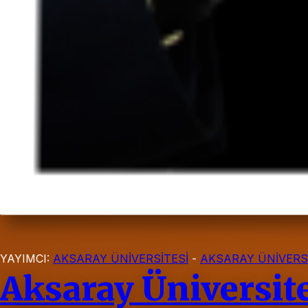
YAYIMCI:
AKSARAY ÜNİVERSİTESİ
-
AKSARAY ÜNİVERS
Aksaray Üniversite