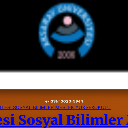
e-ISSN: 3023-5944
İTESİ SOSYAL BİLİMLER MESLEK YÜKSEKOKULU
si Sosyal Bilimler